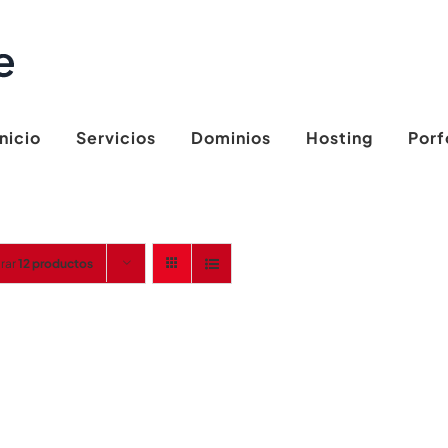
Inicio
Servicios
Dominios
Hosting
Porf
rar
12 productos